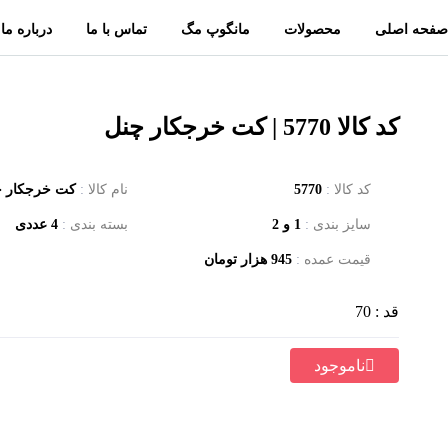
صفحه اصلی
محصولات
مانگوپ مگ
تماس با ما
درباره ما
کد کالا 5770 | کت خرجکار چنل
کد کالا
:
5770
نام کالا
:
کت خرجکار چ
سایز بندی
:
1 و 2
بسته بندی
:
4 عددی
قیمت عمده
:
945 هزار تومان
قد : 70
ناموجود